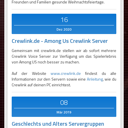
Freunden und Familien gesunde Weihnachtsfeiertage.
16
Dez 2020
Crewlink.de - Among Us Crewlink Server
Gemeinsam mit crewlink.de stellen wir ab sofort mehrere
Crewlink Voice Server zur Verfügung um das Spielerlebnis
von Among US noch besser zu machen.
Auf der Website
www.crewlink.de
findest du alle
Informationen zur den Servern sowie eine
Anleitung
, wie du
Crewlink auf deinen PC einrichtest.
08
Mär 2019
Geschlechts und Alters Servergruppen