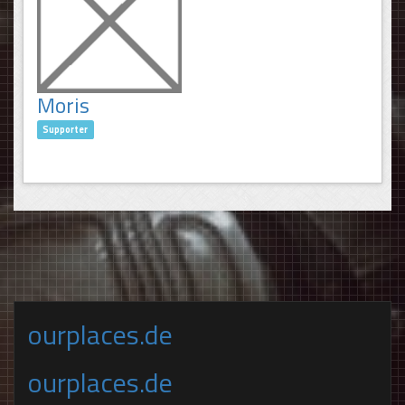
Moris
Supporter
ourplaces.de
ourplaces.de